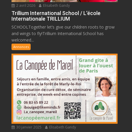
2 avril 2026
Elisabeth Gandy
Trillium International School / L’école
Internationale TRILLIUM
SCHOOLTogether let’s give our children roots to grow
and wings to fly!Trillium International School has
welcomed...
Annonces
30 janvier 2025
Elisabeth Gandy