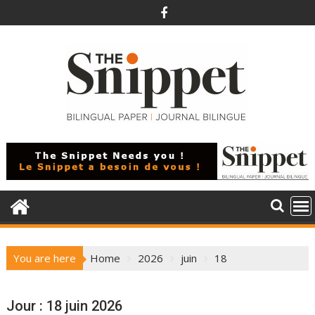
Skip
to
content
You are here
Home
2026
juin
18
Jour :
18 juin 2026