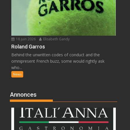
18 juin 2026
Elisabeth Gandy
Roland Garros
Behind the unwritten codes of conduct and the
omnipresent French buzz, some would rightly ask
who...
News
Annonces