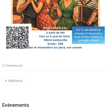
Evènements
Navigation
Itali’Anna
de
l’article
Evènements