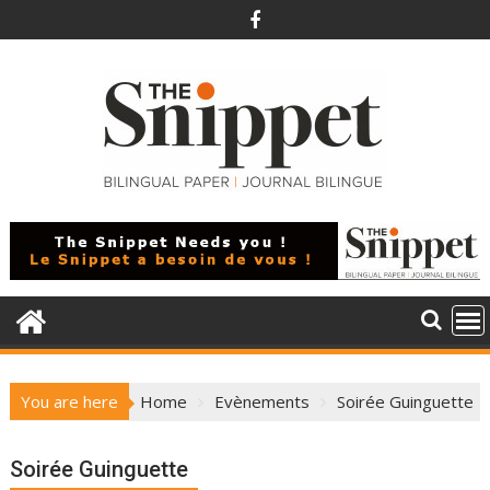
Skip
to
content
You are here
Home
Evènements
Soirée Guinguette
Soirée Guinguette