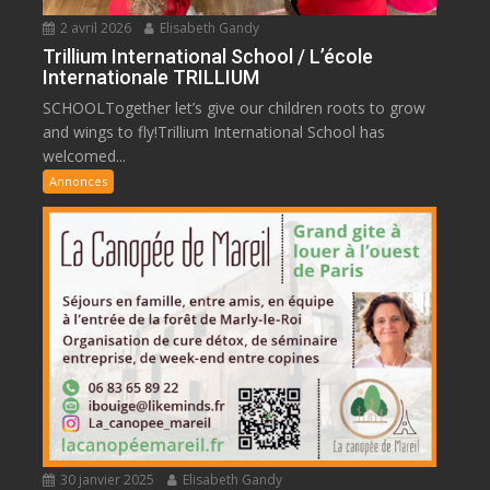
2 avril 2026
Elisabeth Gandy
Trillium International School / L’école
Internationale TRILLIUM
SCHOOLTogether let’s give our children roots to grow
and wings to fly!Trillium International School has
welcomed...
Annonces
30 janvier 2025
Elisabeth Gandy