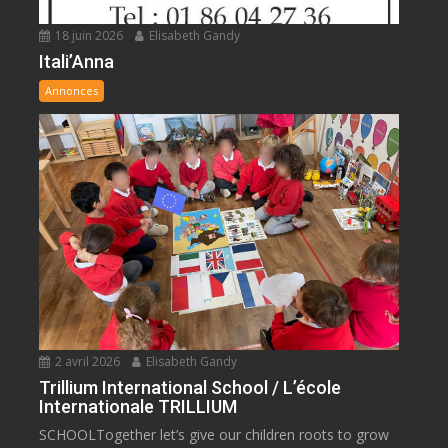
18 juin 2026
Elisabeth Gandy
Itali’Anna
Annonces
2 avril 2026
Elisabeth Gandy
Trillium International School / L’école
Internationale TRILLIUM
SCHOOLTogether let’s give our children roots to grow