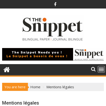
Skip
to
content
You are here
Home
Mentions légales
Mentions légales