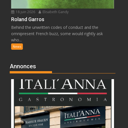
18 juin 2026
Elisabeth Gandy
Roland Garros
Behind the unwritten codes of conduct and the
omnipresent French buzz, some would rightly ask
who...
News
Annonces