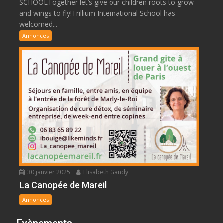
SCHOOLTogether let’s give our children roots to grow
and wings to fly!Trillium International School has
welcomed...
Annonces
30 janvier 2025
Elisabeth Gandy
La Canopée de Mareil
Annonces
Evènements