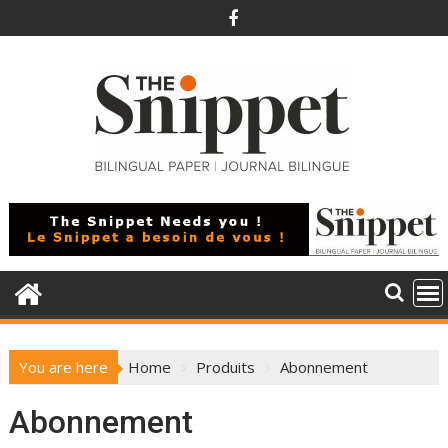
Skip
to
content
You are here
Home
Produits
Abonnement
Abonnement